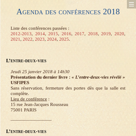
Aller
Agenda des conférences 2018
au
contenu
principal
Liste des conférences passées :
2012-2013
,
2014
,
2015
,
2016
,
2017
,
2018
,
2019
,
2020
,
2021
,
2022
,
2023
,
2024
,
2025
.
L’entre-deux-vies
Jeudi 25 janvier 2018 à 14h30
Présentation du dernier livre :
« L’entre-deux-vies révélé »
USFIPES
Sans réservation, fermeture des portes dès que la salle est
complète.
Lieu de conférence
:
15 rue Jean-Jacques Rousseau
75001 PARIS
—————————
L’entre-deux-vies