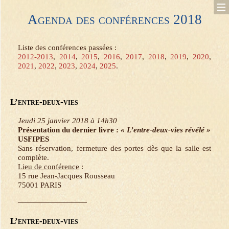
Aller
Agenda des conférences 2018
au
contenu
principal
Liste des conférences passées :
2012-2013
,
2014
,
2015
,
2016
,
2017
,
2018
,
2019
,
2020
,
2021
,
2022
,
2023
,
2024
,
2025
.
L’entre-deux-vies
Jeudi 25 janvier 2018 à 14h30
Présentation du dernier livre :
« L’entre-deux-vies révélé »
USFIPES
Sans réservation, fermeture des portes dès que la salle est
complète.
Lieu de conférence
:
15 rue Jean-Jacques Rousseau
75001 PARIS
—————————
L’entre-deux-vies