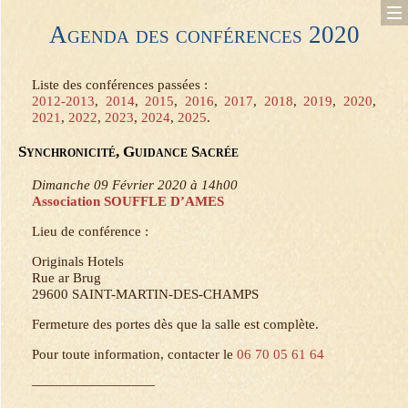
Aller
Agenda des conférences 2020
au
contenu
principal
Liste des conférences passées :
2012-2013
,
2014
,
2015
,
2016
,
2017
,
2018
,
2019
,
2020
,
2021
,
2022
,
2023
,
2024
,
2025
.
Synchronicité, Guidance Sacrée
Dimanche 09 Février 2020 à 14h00
Association SOUFFLE D’AMES
Lieu de conférence :
Originals Hotels
Rue ar Brug
29600 SAINT-MARTIN-DES-CHAMPS
Fermeture des portes dès que la salle est complète.
Pour toute information, contacter le
06 70 05 61 64
—————————